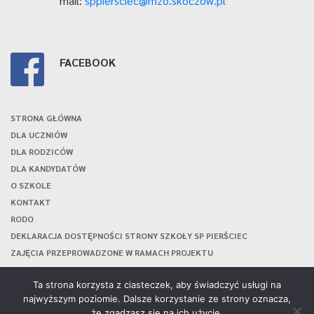
mail:
sppiersciec@mzo.skoczow.pl
FACEBOOK
STRONA GŁÓWNA
DLA UCZNIÓW
DLA RODZICÓW
DLA KANDYDATÓW
O SZKOLE
KONTAKT
RODO
DEKLARACJA DOSTĘPNOŚCI STRONY SZKOŁY SP PIERŚCIEC
ZAJĘCIA PRZEPROWADZONE W RAMACH PROJEKTU
SZKOŁA ODPOWIEDZIALNA CYFROWO
Ta strona korzysta z ciasteczek, aby świadczyć usługi na
POLITYKA OCHRONY DZIECI
najwyższym poziomie. Dalsze korzystanie ze strony oznacza,
że zgadzasz się na ich użycie.